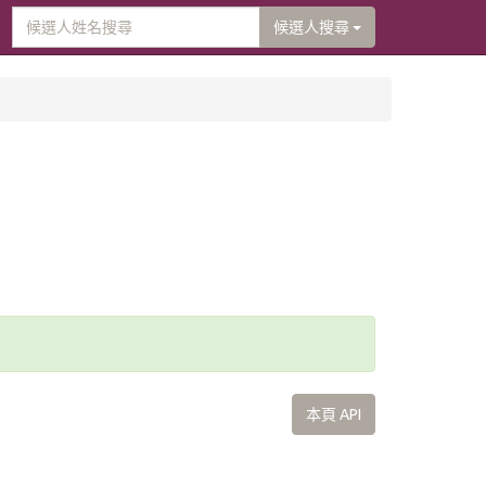
候選人搜尋
本頁 API