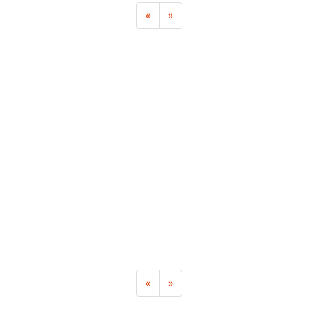
«
»
«
»