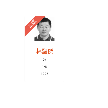
當選
林聖傑
無
1號
1996