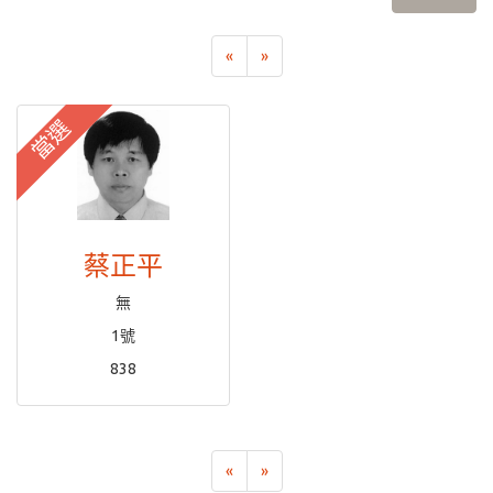
«
»
當選
蔡正平
無
1號
838
«
»