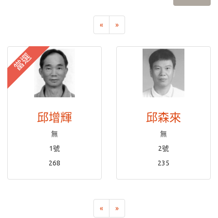
«
»
當選
邱增輝
邱森來
無
無
1號
2號
268
235
«
»