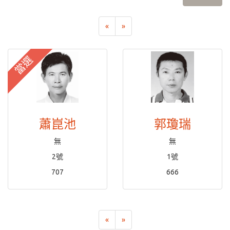
«
»
當選
蕭崑池
郭瓊瑞
無
無
2號
1號
707
666
«
»