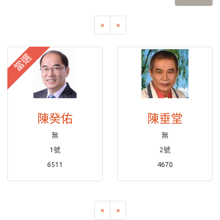
«
»
當選
陳癸佑
陳垂堂
無
無
1號
2號
6511
4670
«
»