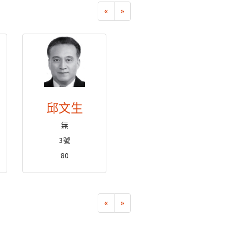
«
»
邱文生
無
3號
80
«
»