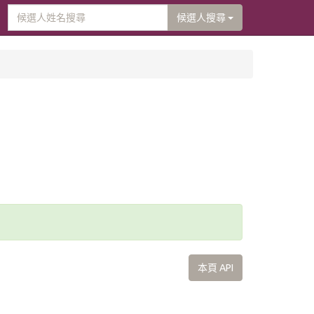
候選人搜尋
本頁 API