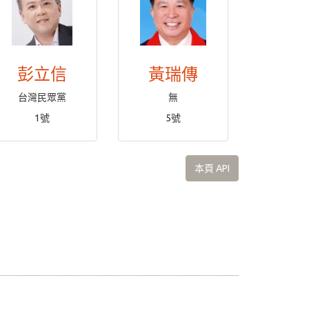
彭立信
黃瑞傳
台灣民眾黨
無
1號
5號
本頁 API