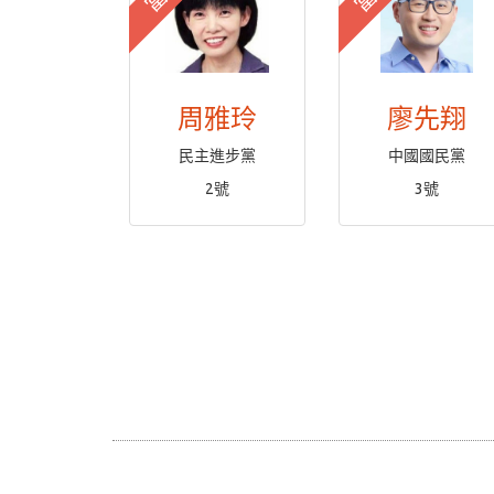
周雅玲
廖先翔
民主進步黨
中國國民黨
2號
3號