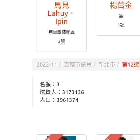
馬見
楊萬金
Lahuy．
無
Ipin
1號
無黨團結聯盟
2號
2022-11
直轄市議員
新北市
第12選
名額：3
選舉人：3173136
人口：3961374