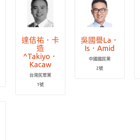
達佶祐．卡
吳國譽La．
造
Is．Amid
^Takiyo．
中國國民黨
Kacaw
2號
台灣民眾黨
1號