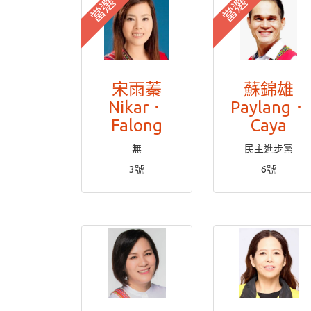
當選
當選
宋雨蓁
蘇錦雄
Nikar．
Paylang．
Falong
Caya
無
民主進步黨
3號
6號