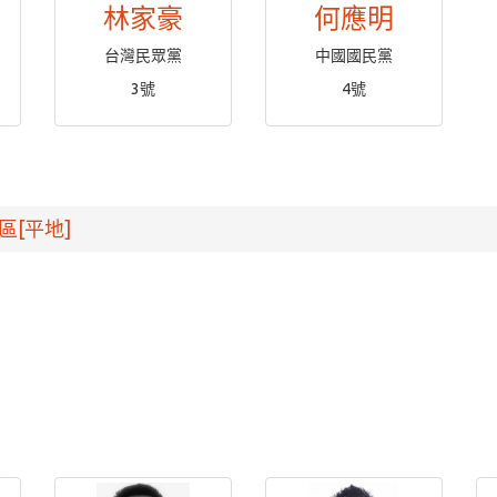
林家豪
何應明
台灣民眾黨
中國國民黨
3號
4號
區[平地]