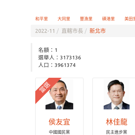
和平里
大同里
豐漁里
磺港里
美田
2022-11
直轄市長
新北市
名額：1
選舉人：3173136
人口：3961374
當選
侯友宜
林佳龍
中國國民黨
民主進步黨