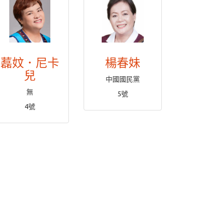
藞妏．尼卡
楊春妹
兒
中國國民黨
無
5號
4號