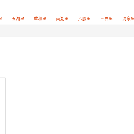
里
五湖里
重和里
兩湖里
六股里
三界里
清泉