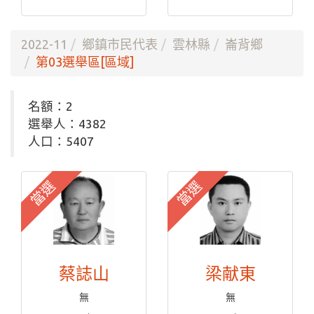
2022-11
鄉鎮市民代表
雲林縣
崙背鄉
第03選舉區[區域]
名額：2
選舉人：4382
人口：5407
當選
當選
蔡誌山
梁献東
無
無