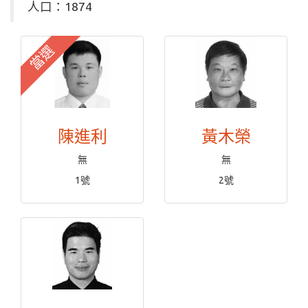
人口：1874
當選
陳進利
黃木榮
無
無
1號
2號