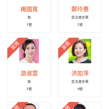
楊國寬
鄭玲惠
無
民主進步黨
1號
2號
當選
當選
游淑雲
洪如萍
無
民主進步黨
3號
4號