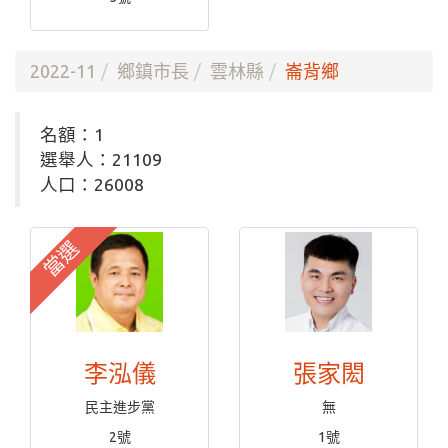
2022-11
鄉鎮市長
雲林縣
崙背鄉
名額：1
選舉人：21109
人口：26008
當選
李泓儀
張家閎
民主進步黨
無
2號
1號