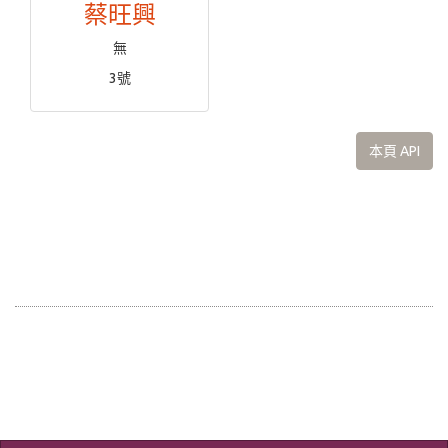
蔡旺興
無
3號
本頁 API