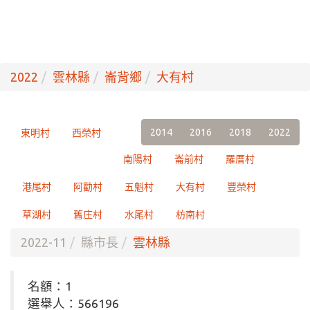
2022
雲林縣
崙背鄉
大有村
2014
2016
2018
2022
東明村
西榮村
南陽村
崙前村
羅厝村
港尾村
阿勸村
五魁村
大有村
豐榮村
草湖村
舊庄村
水尾村
枋南村
2022-11
縣市長
雲林縣
名額：1
選舉人：566196