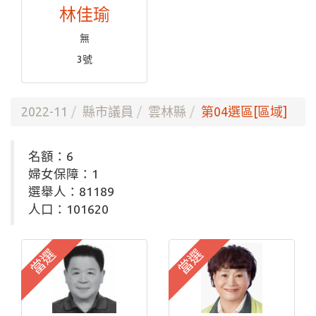
林佳瑜
無
3號
2022-11
縣市議員
雲林縣
第04選區[區域]
名額：6
婦女保障：1
選舉人：81189
人口：101620
當選
當選