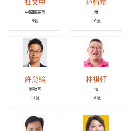
杜文中
范植華
中國國民黨
無
9號
10號
許育綸
林祺軒
勞動黨
無
11號
16號