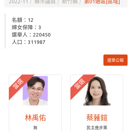
2022-11
縣市議員
新竹縣
第01選區[區域]
名額：12
婦女保障：3
選舉人：220450
人口：311987
選舉公報
當選
當選
林禹佑
蔡蕥鍹
無
民主進步黨