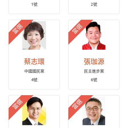
1號
2號
當選
當選
蔡志環
張珈源
中國國民黨
民主進步黨
4號
6號
當選
當選