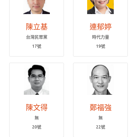
陳立基
連郁婷
台灣民眾黨
時代力量
17號
19號
陳文得
鄭福強
無
無
20號
22號