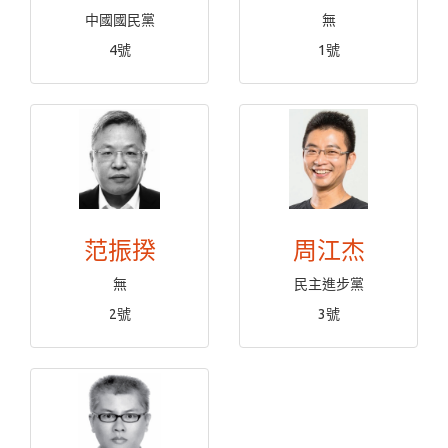
中國國民黨
無
4號
1號
范振揆
周江杰
無
民主進步黨
2號
3號