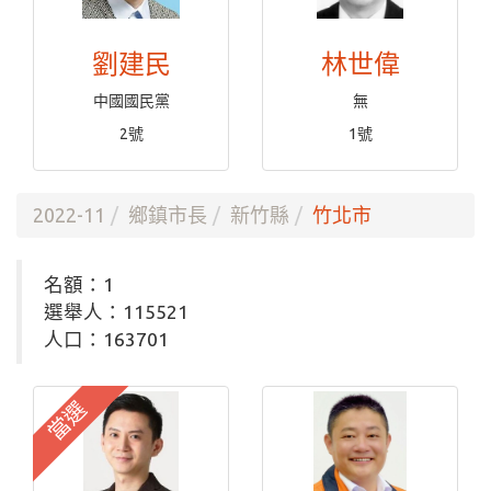
劉建民
林世偉
中國國民黨
無
2號
1號
2022-11
鄉鎮市長
新竹縣
竹北市
名額：1
選舉人：115521
人口：163701
當選