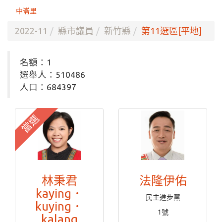
中崙里
2022-11
縣市議員
新竹縣
第11選區[平地]
名額：1
選舉人：510486
人口：684397
當選
林秉君
法隆伊佑
kaying．
民主進步黨
kuying．
1號
kalang