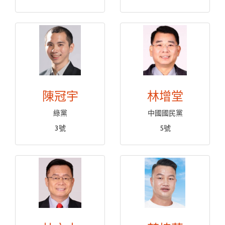
陳冠宇
林增堂
綠黨
中國國民黨
3號
5號