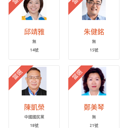
邱靖雅
朱健銘
無
無
14號
15號
當選
當選
陳凱榮
鄭美琴
中國國民黨
無
18號
21號