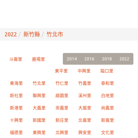
2022
新竹縣
竹北市
2014
2016
2018
2022
斗崙里
鹿場里
東平里
中興里
隘口里
東海里
竹北里
竹仁里
竹義里
泰和里
新社里
聯興里
麻園里
溪州里
白地里
新港里
大義里
崇義里
大眉里
尚義里
十興里
新國里
新庄里
北崙里
新崙里
福德里
東興里
北興里
興安里
文化里