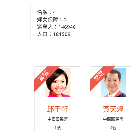
名額：4
婦女保障：1
選舉人：146946
人口：181509
當選
當選
邱于軒
黃天煌
中國國民黨
中國國民黨
1號
4號