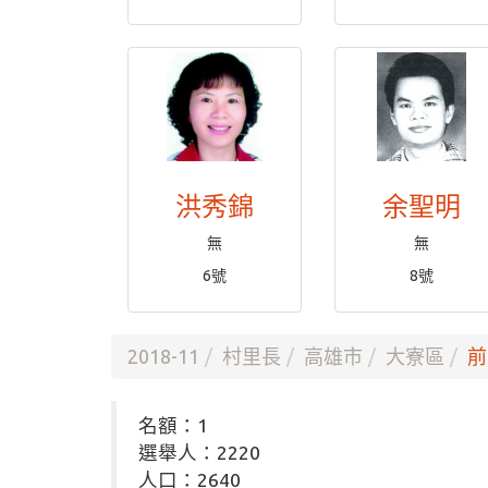
洪秀錦
余聖明
無
無
6號
8號
2018-11
村里長
高雄市
大寮區
前
名額：1
選舉人：2220
人口：2640