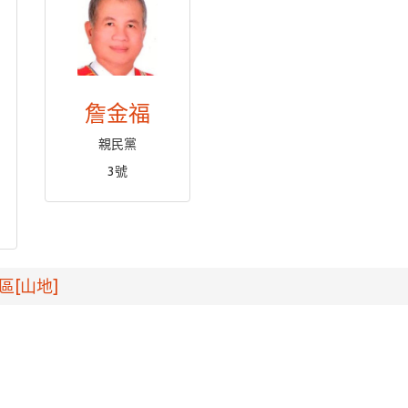
詹金福
親民黨
3號
區[山地]