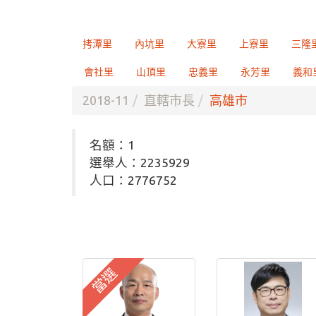
拷潭里
內坑里
大寮里
上寮里
三隆
會社里
山頂里
忠義里
永芳里
義和
2018-11
直轄市長
高雄市
名額：1
選舉人：2235929
人口：2776752
當選