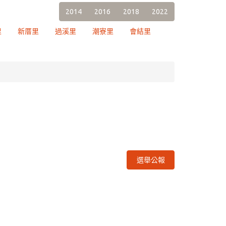
2014
2016
2018
2022
里
新厝里
過溪里
潮寮里
會結里
選舉公報