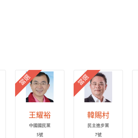
當選
當選
王耀裕
韓賜村
中國國民黨
民主進步黨
5號
7號