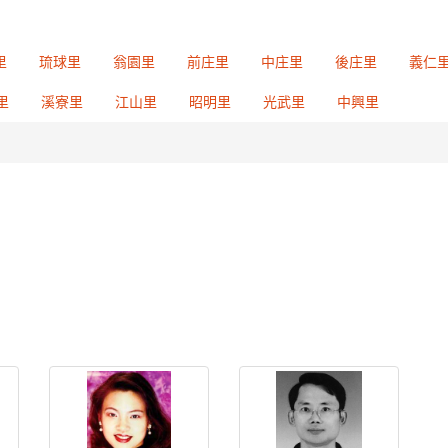
里
琉球里
翁園里
前庄里
中庄里
後庄里
義仁
里
溪寮里
江山里
昭明里
光武里
中興里