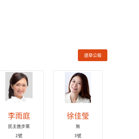
選舉公報
李雨庭
徐佳瑩
民主進步黨
無
2號
3號