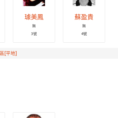
璩美鳳
蘇盈貴
無
無
3號
4號
區[平地]