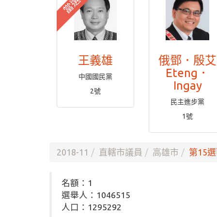
當選
王義雄
俄鄧．殷艾
Eteng．
中國國民黨
Ingay
2號
民主進步黨
1號
2018-11
直轄市議員
高雄市
第15選
名額：1
選舉人：1046515
人口：1295292