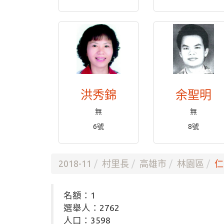
洪秀錦
余聖明
無
無
6號
8號
2018-11
村里長
高雄市
林園區
仁
名額：1
選舉人：2762
人口：3598