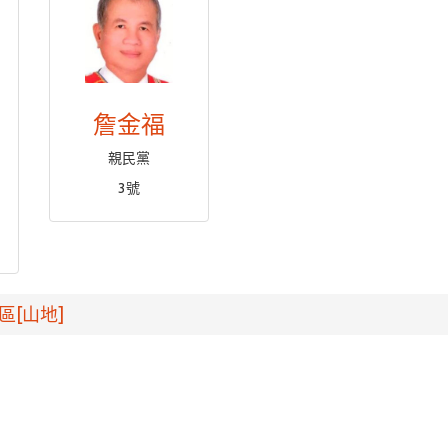
詹金福
親民黨
3號
區[山地]