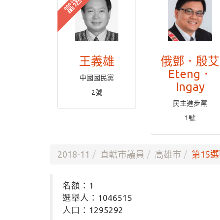
當選
王義雄
俄鄧．殷艾
Eteng．
中國國民黨
Ingay
2號
民主進步黨
1號
2018-11
直轄市議員
高雄市
第15選
名額：1
選舉人：1046515
人口：1295292