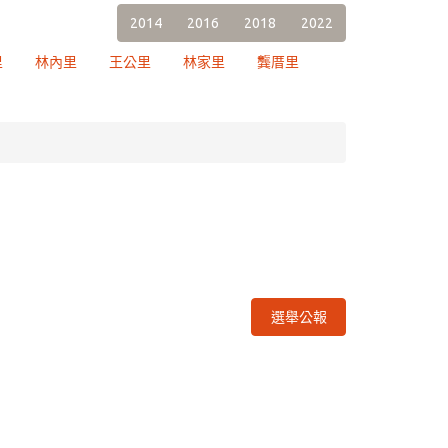
2014
2016
2018
2022
里
林內里
王公里
林家里
龔厝里
選舉公報