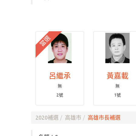
當選
呂繼承
黃嘉載
無
無
2號
1號
2020補選
高雄市
高雄市長補選