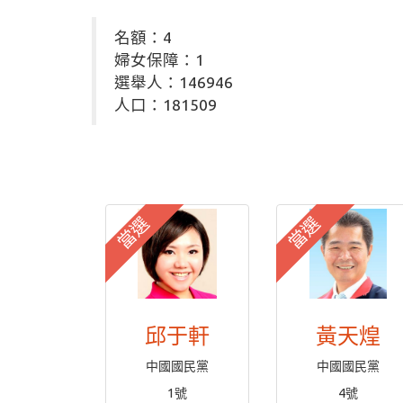
名額：4
婦女保障：1
選舉人：146946
人口：181509
當選
當選
邱于軒
黃天煌
中國國民黨
中國國民黨
1號
4號