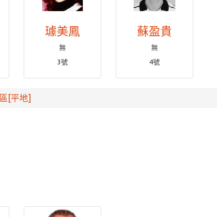
璩美鳳
蘇盈貴
無
無
3號
4號
區[平地]