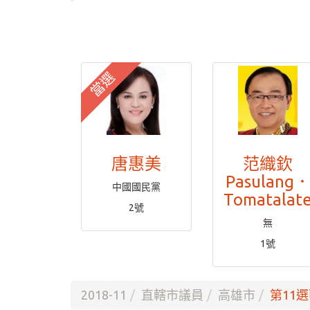
當選
唐惠美
范織欽
Pasulang
中國國民黨
Tomatalat
2號
無
1號
2018-11
直轄市議員
高雄市
第11選