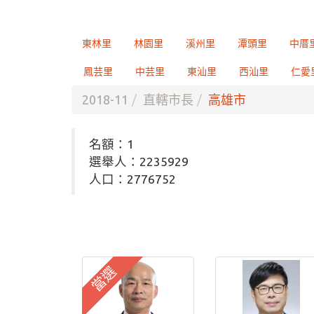
東林里
林園里
溪州里
潭頭里
中厝
鳳芸里
中芸里
東汕里
西汕里
仁愛
2018-11
直轄市長
高雄市
名額：1
選舉人：2235929
人口：2776752
當選