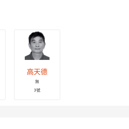
高天德
無
3號