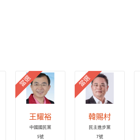
當選
當選
王耀裕
韓賜村
中國國民黨
民主進步黨
5號
7號