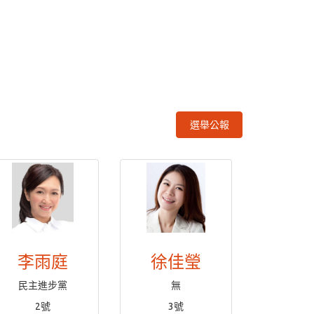
選舉公報
李雨庭
徐佳瑩
民主進步黨
無
2號
3號