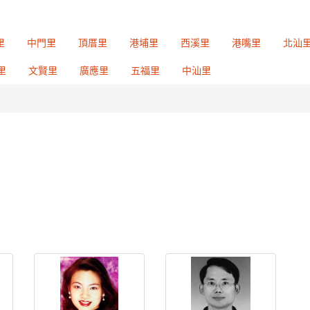
里
中門里
頂厝里
港埔里
西溪里
港嘴里
北汕
里
文賢里
廣應里
五福里
中汕里