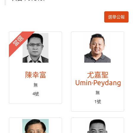
選舉公報
當選
陳幸富
尤嘉聖
Umin·Peydang
無
無
4號
1號