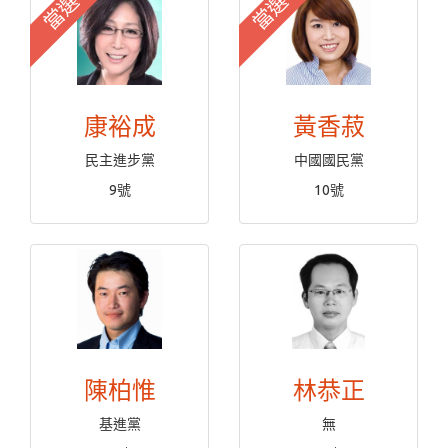
當選
當選
康裕成
黃香菽
民主進步黨
中國國民黨
9號
10號
陳柏惟
林恭正
基進黨
無