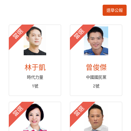
選舉公報
當選
當選
林于凱
曾俊傑
時代力量
中國國民黨
1號
2號
當選
當選