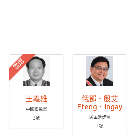
當選
王義雄
俄鄧．殷艾
Eteng．Ingay
中國國民黨
民主進步黨
2號
1號