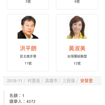
3號
6號
洪平朗
黃淑美
民主進步黨
台灣團結聯盟
11號
12號
2018-11
村里長
高雄市
三民區
安發里
名額：1
選舉人：4372