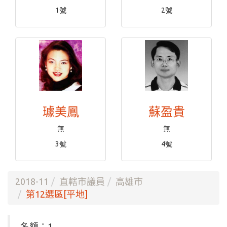
1號
2號
璩美鳳
蘇盈貴
無
無
3號
4號
2018-11
直轄市議員
高雄市
第12選區[平地]
名額：1