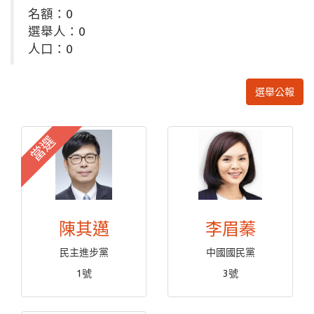
名額：0
選舉人：0
人口：0
選舉公報
當選
陳其邁
李眉蓁
民主進步黨
中國國民黨
1號
3號