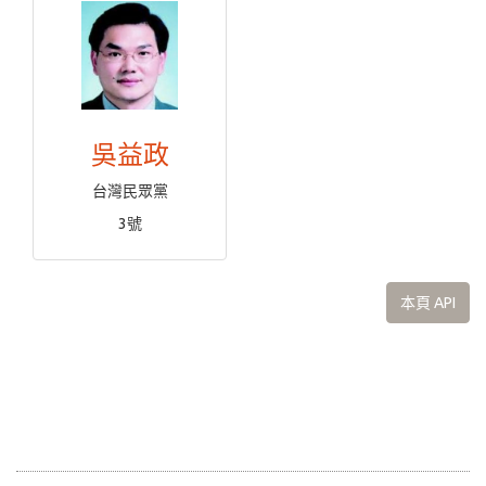
吳益政
台灣民眾黨
3號
本頁 API