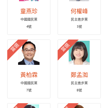
童燕珍
何權峰
中國國民黨
民主進步黨
4號
5號
當選
當選
黃柏霖
鄭孟洳
中國國民黨
民主進步黨
7號
8號