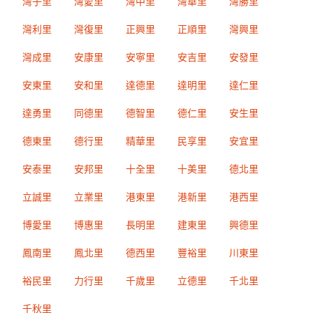
灣子里
灣愛里
灣中里
灣華里
灣勝里
灣利里
灣復里
正興里
正順里
灣興里
灣成里
安康里
安寧里
安吉里
安發里
安東里
安和里
達德里
達明里
達仁里
達勇里
同德里
德智里
德仁里
安生里
德東里
德行里
精華里
民享里
安宜里
安泰里
安邦里
十全里
十美里
德北里
立誠里
立業里
港東里
港新里
港西里
博愛里
博惠里
長明里
建東里
興德里
鳳南里
鳳北里
德西里
豐裕里
川東里
裕民里
力行里
千歲里
立德里
千北里
千秋里