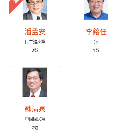
潘孟安
李鎔任
民主進步黨
無
3號
1號
蘇清泉
中國國民黨
2號