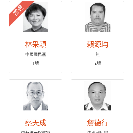
當選
林采穎
賴源均
中國國民黨
無
1號
2號
蔡天成
詹德行
中華統一促進黨
中國國民黨