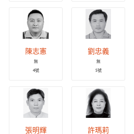
陳志憲
劉忠義
無
無
4號
5號
張明輝
許瑪莉