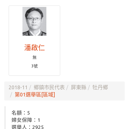
潘啟仁
無
3號
2018-11
鄉鎮市民代表
屏東縣
牡丹鄉
第01選舉區[區域]
名額：5
婦女保障：1
選舉人：2925