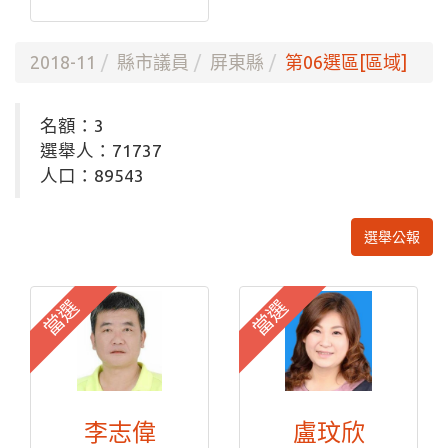
2018-11
縣市議員
屏東縣
第06選區[區域]
名額：3
選舉人：71737
人口：89543
選舉公報
當選
當選
李志偉
盧玟欣