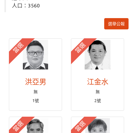
人口：3560
選舉公報
當選
當選
洪亞男
江金水
無
無
1號
2號
當選
當選