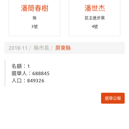
潘簡春樹
潘世杰
無
民主進步黨
3號
4號
2018-11
縣市長
屏東縣
名額：1
選舉人：688845
人口：849326
選舉公報