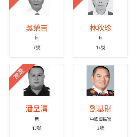
吳榮吉
林秋珍
無
無
7號
12號
當選
潘呈清
劉基財
無
中國國民黨
13號
3號