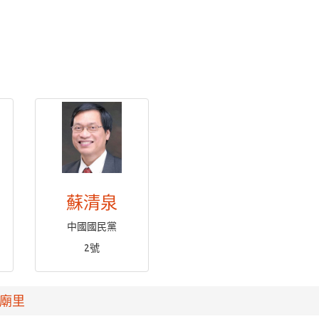
蘇清泉
中國國民黨
2號
廟里