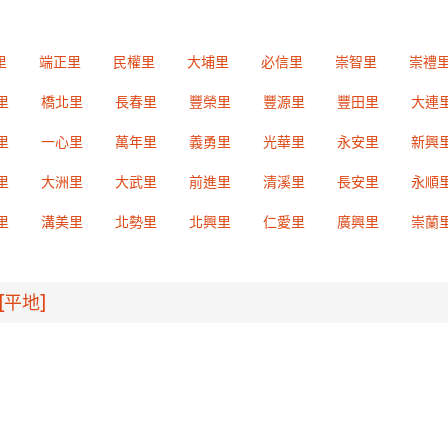
里
端正里
民權里
大埔里
必信里
崇智里
崇禮
里
橋北里
長春里
豐榮里
豐源里
豐田里
大連
里
一心里
萬年里
義勇里
光華里
永安里
新興
里
大洲里
大武里
前進里
清溪里
長安里
永順
里
溝美里
北勢里
北興里
仁愛里
廣興里
崇蘭
[平地]