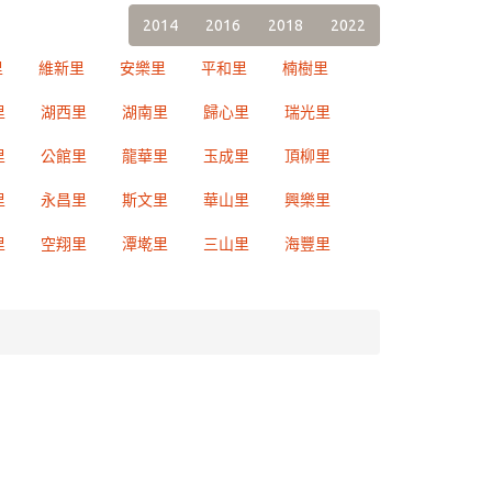
2014
2016
2018
2022
里
維新里
安樂里
平和里
楠樹里
里
湖西里
湖南里
歸心里
瑞光里
里
公館里
龍華里
玉成里
頂柳里
里
永昌里
斯文里
華山里
興樂里
里
空翔里
潭墘里
三山里
海豐里