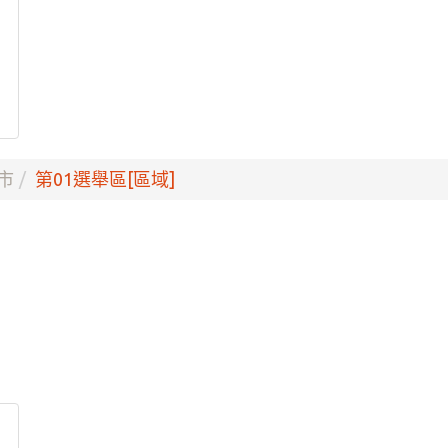
市
第01選舉區[區域]