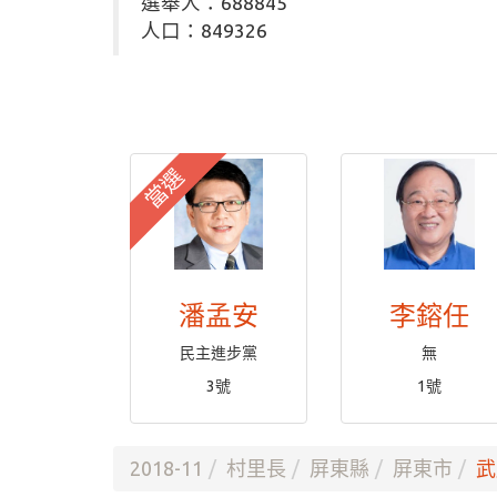
選舉人：688845
人口：849326
當選
潘孟安
李鎔任
民主進步黨
無
3號
1號
2018-11
村里長
屏東縣
屏東市
武