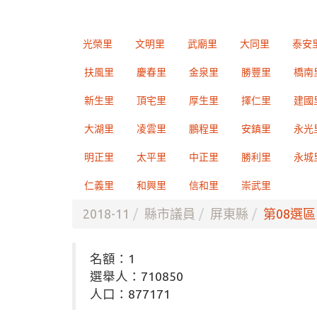
光榮里
文明里
武廟里
大同里
泰安
扶風里
慶春里
金泉里
勝豐里
橋南
新生里
頂宅里
厚生里
擇仁里
建國
大湖里
凌雲里
鵬程里
安鎮里
永光
明正里
太平里
中正里
勝利里
永城
仁義里
和興里
信和里
崇武里
2018-11
縣市議員
屏東縣
第08選區
名額：1
選舉人：710850
人口：877171