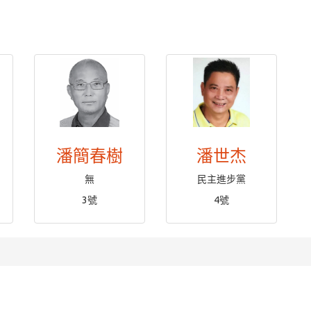
潘簡春樹
潘世杰
無
民主進步黨
3號
4號