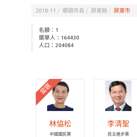
2018-11
鄉鎮市長
屏東縣
屏東市
名額：1
選舉人：164430
人口：204084
當選
林恊松
李清聖
中國國民黨
民主進步黨