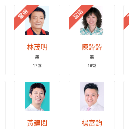
當選
當選
林茂明
陳銌銌
無
無
17號
18號
黃建閎
楊富鈞