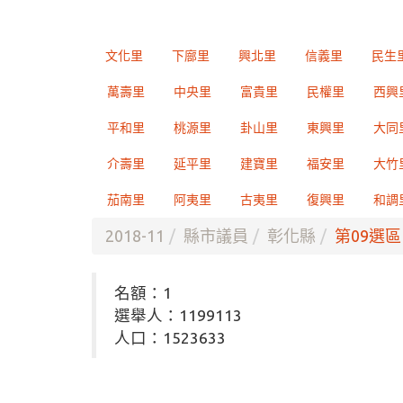
文化里
下廍里
興北里
信義里
民生
萬壽里
中央里
富貴里
民權里
西興
平和里
桃源里
卦山里
東興里
大同
介壽里
延平里
建寶里
福安里
大竹
茄南里
阿夷里
古夷里
復興里
和調
2018-11
縣市議員
彰化縣
第09選區
名額：1
選舉人：1199113
人口：1523633