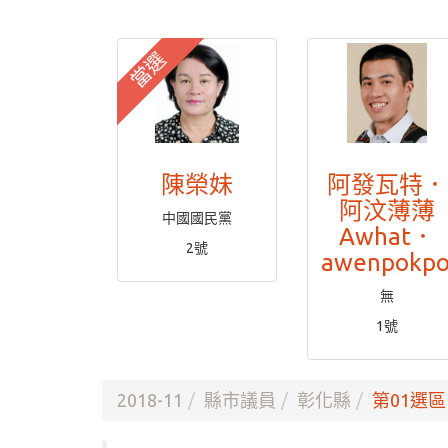
當選
陳榮妹
阿發瓦特．
阿汶薄薄
中國國民黨
Awhat．
2號
awenpokp
無
1號
2018-11
縣市議員
彰化縣
第01選區