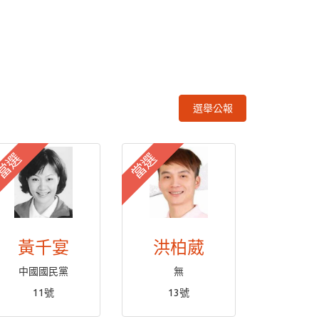
選舉公報
當選
當選
黃千宴
洪柏葳
中國國民黨
無
11號
13號