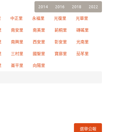
2014
2016
2018
2022
里
中正里
永福里
光復里
光華里
里
南安里
南美里
莿桐里
磚磘里
里
南興里
西安里
彰安里
光南里
里
三村里
國聖里
寶廍里
茄苳里
里
崙平里
向陽里
選舉公報