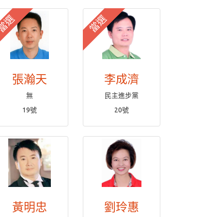
當選
當選
張瀚天
李成濟
無
民主進步黨
19號
20號
黃明忠
劉玲惠