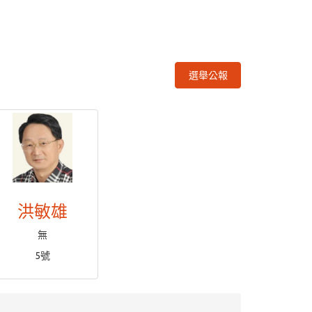
選舉公報
洪敏雄
無
5號