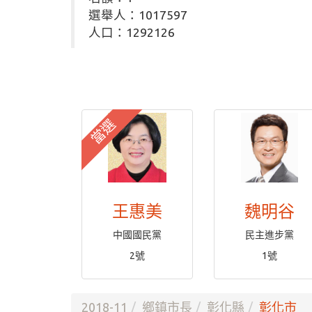
選舉人：1017597
人口：1292126
當選
王惠美
魏明谷
中國國民黨
民主進步黨
2號
1號
2018-11
鄉鎮市長
彰化縣
彰化市