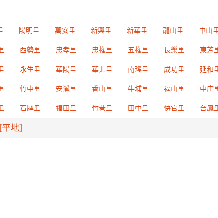
里
陽明里
萬安里
新興里
新華里
龍山里
中山
里
西勢里
忠孝里
忠權里
五權里
長樂里
東芳
里
永生里
華陽里
華北里
南瑤里
成功里
延和
里
竹中里
安溪里
香山里
牛埔里
福山里
中庄
里
石牌里
福田里
竹巷里
田中里
快官里
台鳳
[平地]