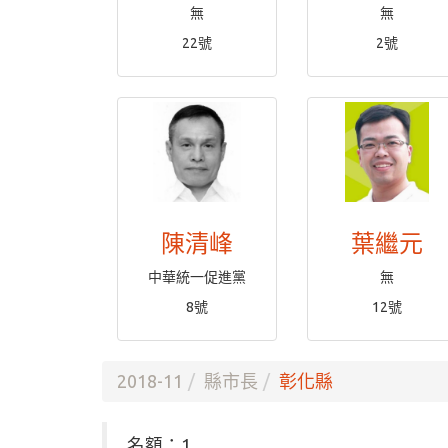
無
無
22號
2號
陳清峰
葉繼元
中華統一促進黨
無
8號
12號
2018-11
縣市長
彰化縣
名額：1