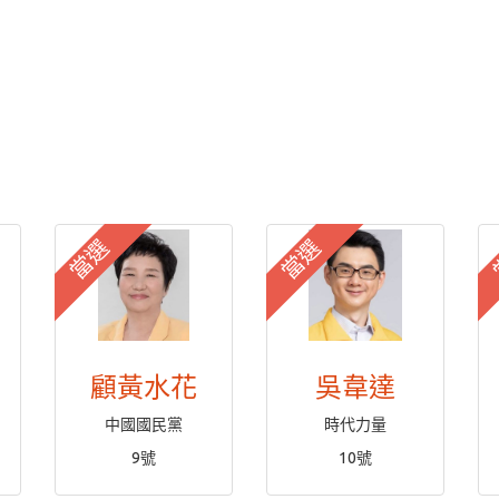
當選
當選
顧黃水花
吳韋達
中國國民黨
時代力量
9號
10號