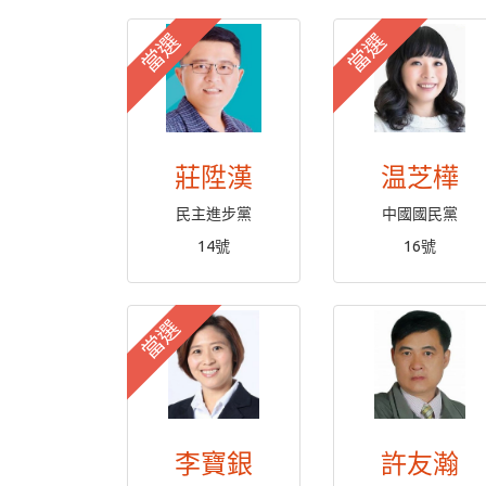
當選
當選
莊陞漢
温芝樺
民主進步黨
中國國民黨
14號
16號
當選
李寶銀
許友瀚