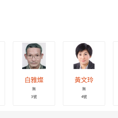
白雅燦
黃文玲
無
無
3號
4號