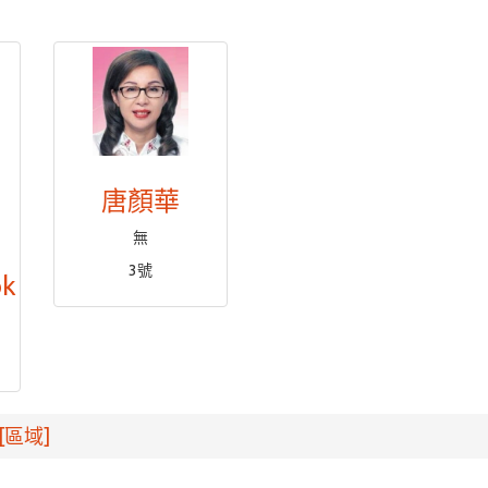
唐顏華
無
3號
ok
[區域]