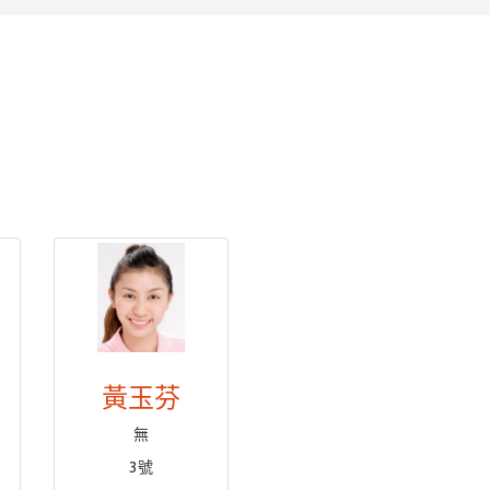
黃玉芬
無
3號