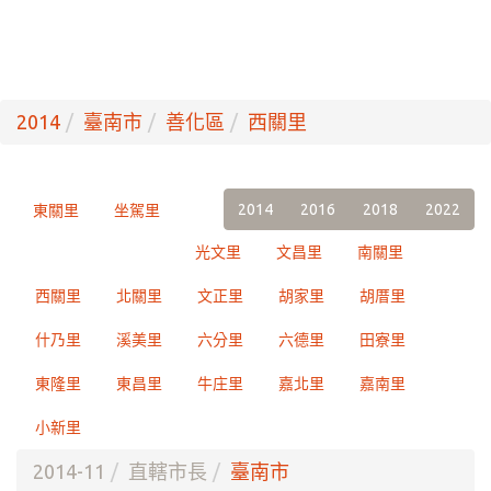
2014
臺南市
善化區
西關里
2014
2016
2018
2022
東關里
坐駕里
光文里
文昌里
南關里
西關里
北關里
文正里
胡家里
胡厝里
什乃里
溪美里
六分里
六德里
田寮里
東隆里
東昌里
牛庄里
嘉北里
嘉南里
小新里
2014-11
直轄市長
臺南市