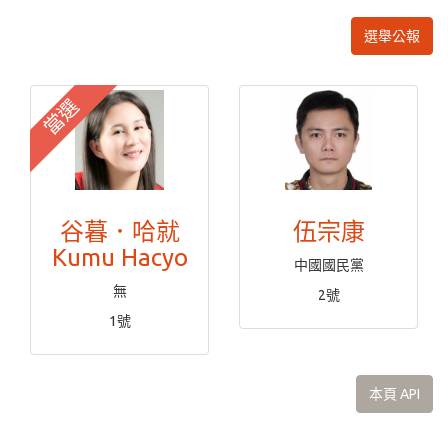
選舉公報
當選
谷暮．哈就
伍宗康
Kumu Hacyo
中國國民黨
無
2號
1號
本頁 API