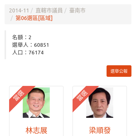
2014-11
直轄市議員
臺南市
第06選區[區域]
名額：2
選舉人：60851
人口：76174
選舉公報
當選
當選
林志展
梁順發