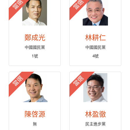
當選
當選
鄭成光
林耕仁
中國國民黨
中國國民黨
1號
4號
當選
當選
陳啓源
林盈徹
無
民主進步黨