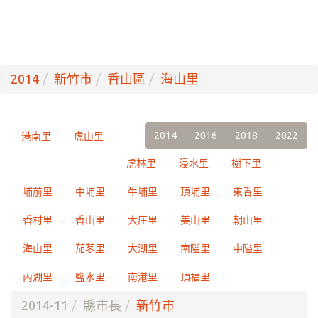
2014
新竹市
香山區
海山里
2014
2016
2018
2022
港南里
虎山里
虎林里
浸水里
樹下里
埔前里
中埔里
牛埔里
頂埔里
東香里
香村里
香山里
大庄里
美山里
朝山里
海山里
茄苳里
大湖里
南隘里
中隘里
內湖里
鹽水里
南港里
頂福里
2014-11
縣市長
新竹市