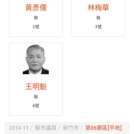
黃彥儒
林梅華
無
無
2號
3號
王明魁
無
6號
2014-11
縣市議員
新竹市
第06選區[平地]