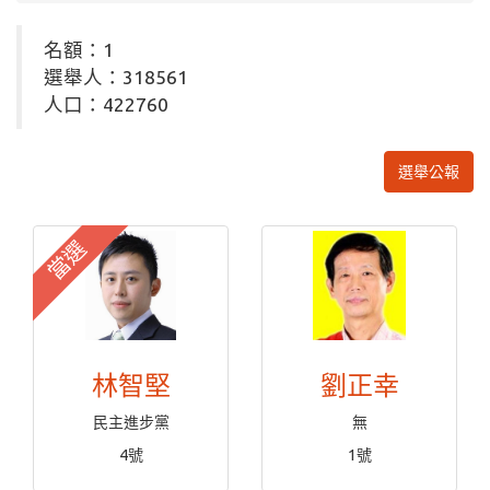
名額：1
選舉人：318561
人口：422760
選舉公報
當選
林智堅
劉正幸
民主進步黨
無
4號
1號