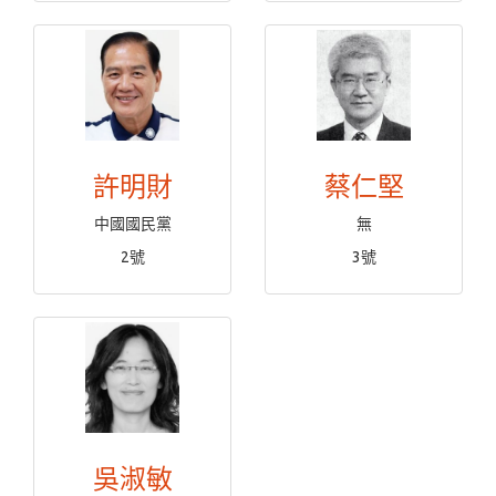
許明財
蔡仁堅
中國國民黨
無
2號
3號
吳淑敏