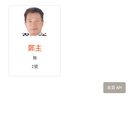
鄭主
無
2號
本頁 API