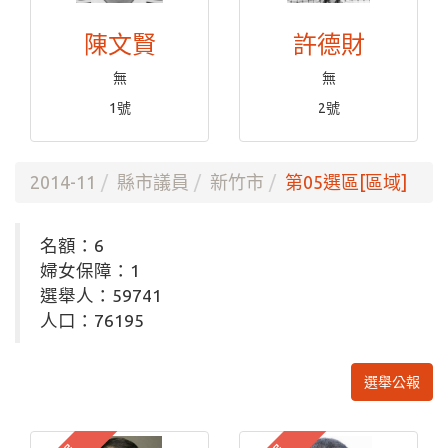
陳文賢
許德財
無
無
1號
2號
2014-11
縣市議員
新竹市
第05選區[區域]
名額：6
婦女保障：1
選舉人：59741
人口：76195
選舉公報