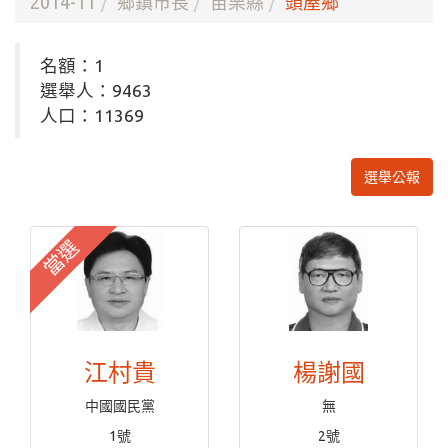
2014-11
鄉鎮市長
苗栗縣
頭屋鄉
名額：1
選舉人：9463
人口：11369
選舉公報
當選
江村貴
楊謝國
中國國民黨
無
1號
2號