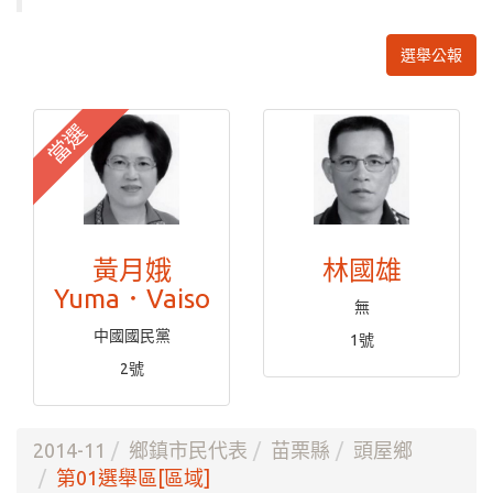
選舉公報
當選
黃月娥
林國雄
Yuma．Vaiso
無
中國國民黨
1號
2號
2014-11
鄉鎮市民代表
苗栗縣
頭屋鄉
第01選舉區[區域]