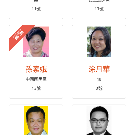
11號
13號
當選
孫素娥
涂月華
中國國民黨
無
15號
3號