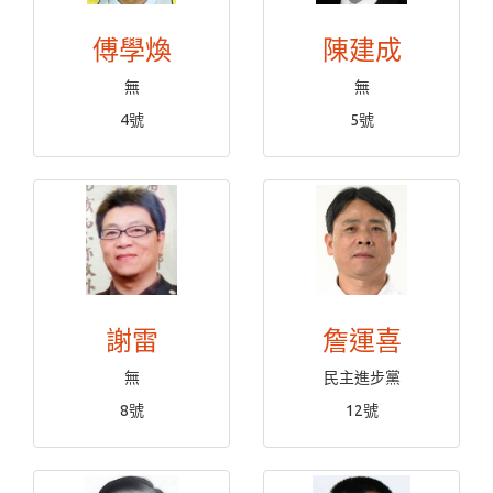
傅學煥
陳建成
無
無
4號
5號
謝雷
詹運喜
無
民主進步黨
8號
12號