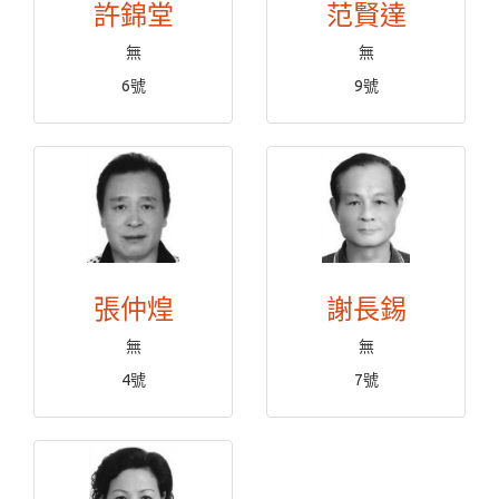
許錦堂
范賢達
無
無
6號
9號
張仲煌
謝長錫
無
無
4號
7號