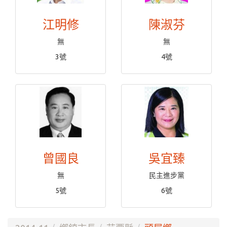
江明修
陳淑芬
無
無
3號
4號
曾國良
吳宜臻
無
民主進步黨
5號
6號