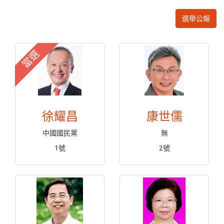
選舉公報
當選
徐耀昌
康世儒
中國國民黨
無
1號
2號