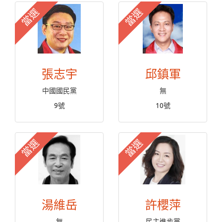
當選
當選
張志宇
邱鎮軍
中國國民黨
無
9號
10號
當選
當選
湯維岳
許櫻萍
無
民主進步黨