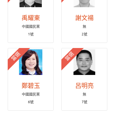
禹耀東
謝文禓
中國國民黨
無
1號
2號
當選
當選
鄭碧玉
呂明亮
中國國民黨
無
6號
7號