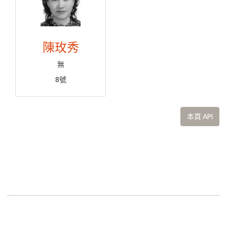
陳玫秀
無
8號
本頁 API