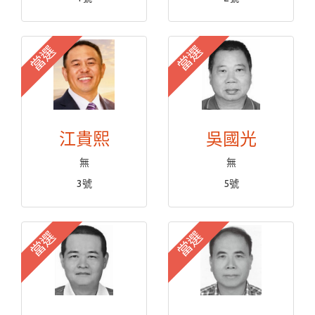
當選
當選
江貴熙
吳國光
無
無
3號
5號
當選
當選