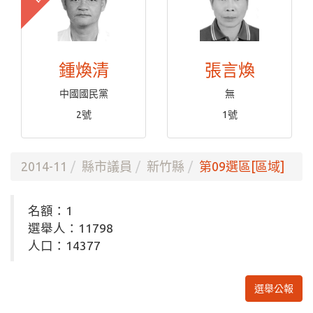
鍾煥清
張言煥
中國國民黨
無
2號
1號
2014-11
縣市議員
新竹縣
第09選區[區域]
名額：1
選舉人：11798
人口：14377
選舉公報