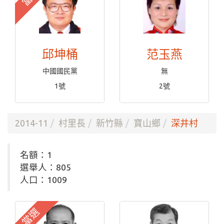
邱坤桶
范玉燕
中國國民黨
無
1號
2號
2014-11
村里長
新竹縣
寶山鄉
深井村
名額：1
選舉人：805
人口：1009
當選