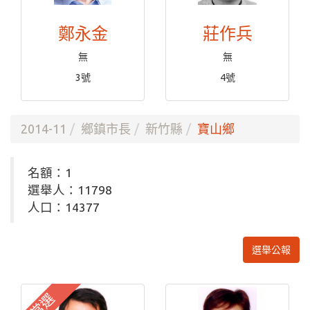
鄭永金
莊作兵
無
無
3號
4號
2014-11
鄉鎮市長
新竹縣
寶山鄉
名額：1
選舉人：11798
人口：14377
選舉公報
當選