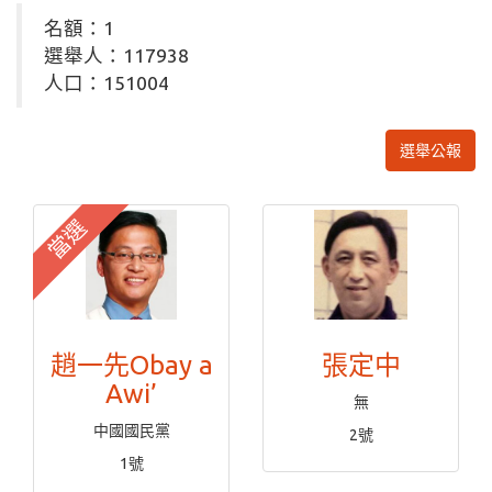
名額：1
選舉人：117938
人口：151004
選舉公報
當選
趙一先Obay a
張定中
Awi’
無
中國國民黨
2號
1號