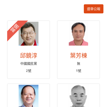
選舉公報
當選
邱鏡淳
葉芳棟
中國國民黨
無
2號
1號