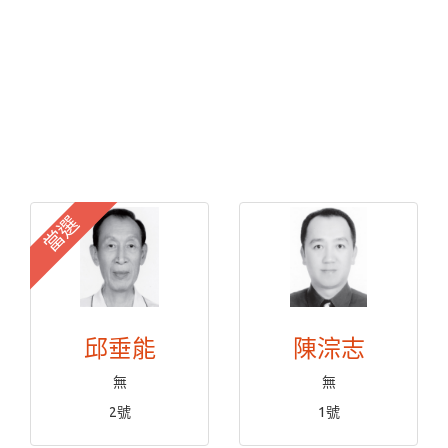
當選
邱垂能
陳淙志
無
無
2號
1號