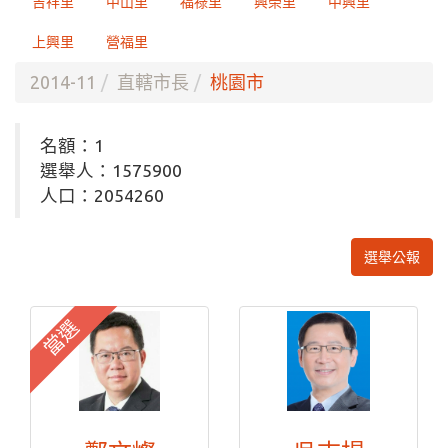
吉祥里
中山里
福祿里
興榮里
中興里
上興里
營福里
2014-11
直轄市長
桃園市
名額：1
選舉人：1575900
人口：2054260
選舉公報
當選