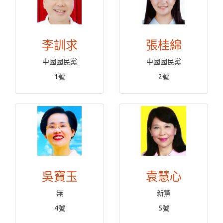
李訓求
張桂綿
中國國民黨
中國國民黨
1號
2號
吳寶玉
袁慧心
無
新黨
4號
5號