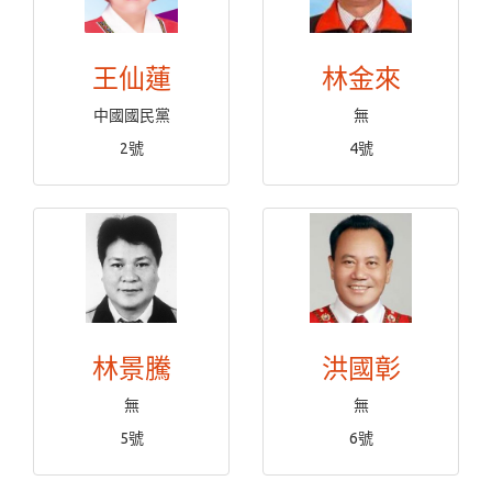
王仙蓮
林金來
中國國民黨
無
2號
4號
林景騰
洪國彰
無
無
5號
6號