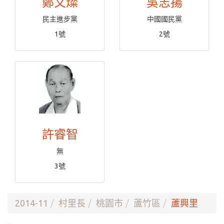
鄭文燦
吳志揚
民主進步黨
中國國民黨
1號
2號
許睿智
無
3號
2014-11
村里長
桃園市
蘆竹區
蘆興里