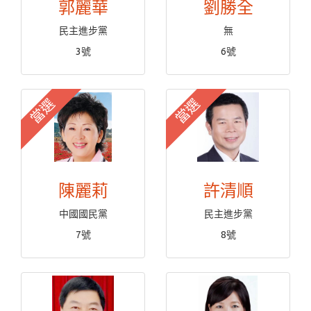
郭麗華
劉勝全
民主進步黨
無
3號
6號
當選
當選
陳麗莉
許清順
中國國民黨
民主進步黨
7號
8號