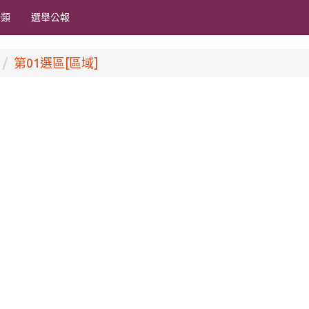
分類
選舉公報
第01選區[區域]