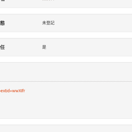
態
未登記
任
是
bextid=wwXIfr