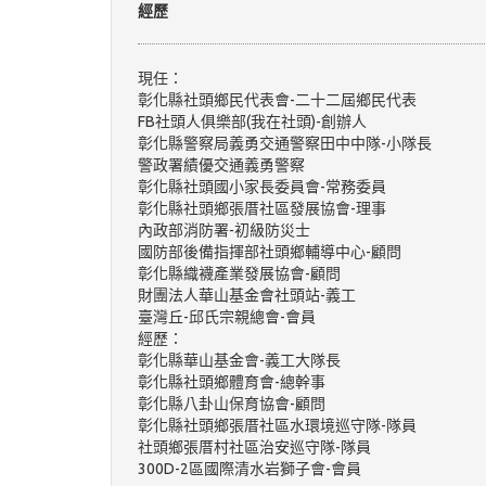
經歷
現任：
彰化縣社頭鄉民代表會-二十二屆鄉民代表
FB社頭人俱樂部(我在社頭)-創辦人
彰化縣警察局義勇交通警察田中中隊-小隊長
警政署績優交通義勇警察
彰化縣社頭國小家長委員會-常務委員
彰化縣社頭鄉張厝社區發展協會-理事
內政部消防署-初級防災士
國防部後備指揮部社頭鄉輔導中心-顧問
彰化縣織襪產業發展協會-顧問
財團法人華山基金會社頭站-義工
臺灣丘-邱氏宗親總會-會員
經歷：
彰化縣華山基金會-義工大隊長
彰化縣社頭鄉體育會-總幹事
彰化縣八卦山保育協會-顧問
彰化縣社頭鄉張厝社區水環境巡守隊-隊員
社頭鄉張厝村社區治安巡守隊-隊員
300D-2區國際清水岩獅子會-會員