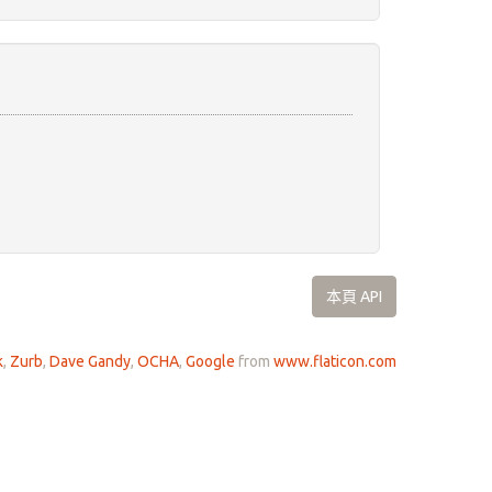
本頁 API
k
,
Zurb
,
Dave Gandy
,
OCHA
,
Google
from
www.flaticon.com