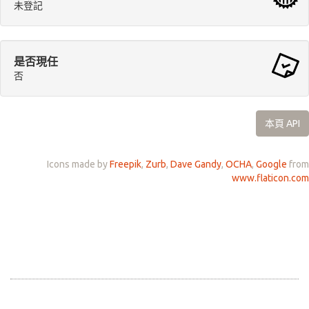
未登記
是否現任
否
本頁 API
Icons made by
Freepik
,
Zurb
,
Dave Gandy
,
OCHA
,
Google
from
www.flaticon.com