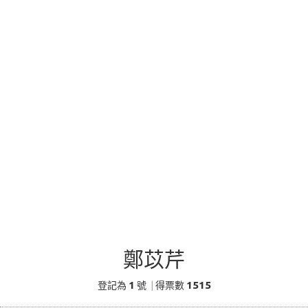
鄭苡芹
1
1515
登記為
號
|
得票數