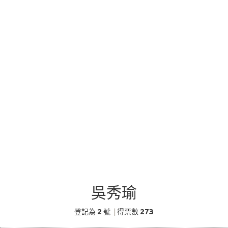
吳秀瑜
2
273
登記為
號
|
得票數