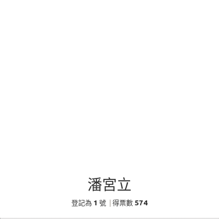
潘宮立
1
574
登記為
號
|
得票數