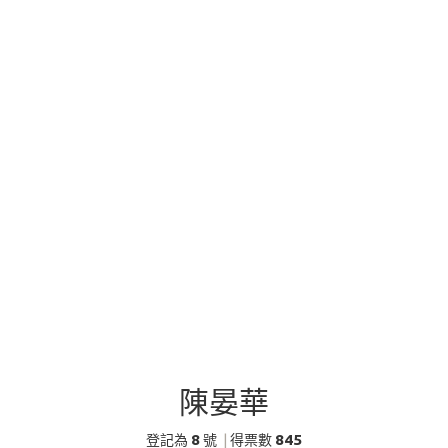
陳晏華
8
845
登記為
號
|
得票數