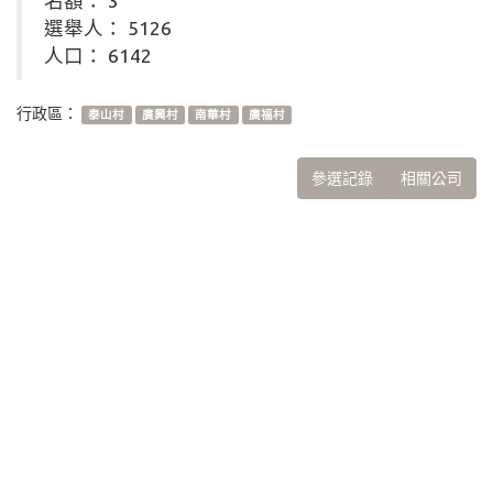
名額： 3
選舉人： 5126
人口： 6142
行政區：
泰山村
廣興村
南華村
廣福村
參選記錄
相關公司