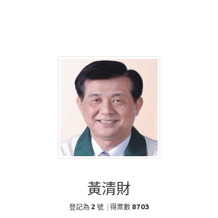
黃清財
2
8703
登記為
號
|
得票數