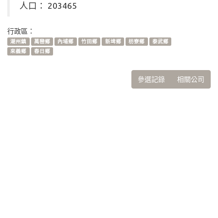
人口： 203465
行政區：
潮州鎮
萬巒鄉
內埔鄉
竹田鄉
新埤鄉
枋寮鄉
泰武鄉
來義鄉
春日鄉
參選記錄
相關公司