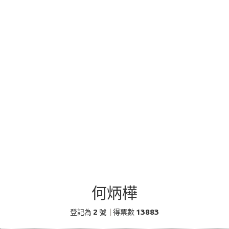
何炳樺
2
13883
登記為
號
|
得票數