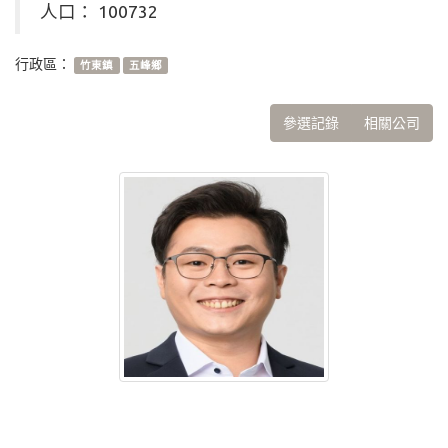
人口： 100732
行政區：
竹東鎮
五峰鄉
參選記錄
相關公司