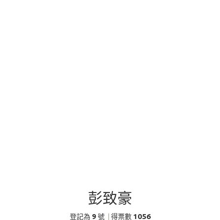
彭致豪
9
1056
登記為
號
|
得票數