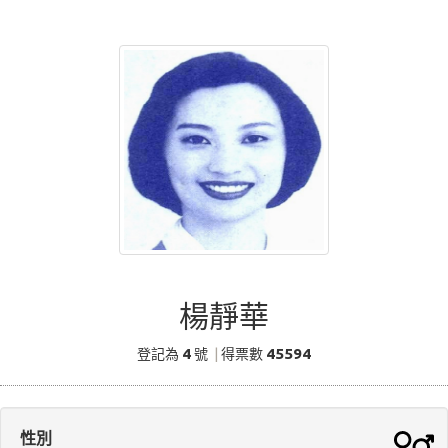
楊靜華
4
45594
登記為
號
|
得票數
性別