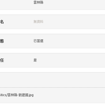
雲林縣
名
無資料
態
已當選
任
是
/politics/雲林縣-劉建國.jpg