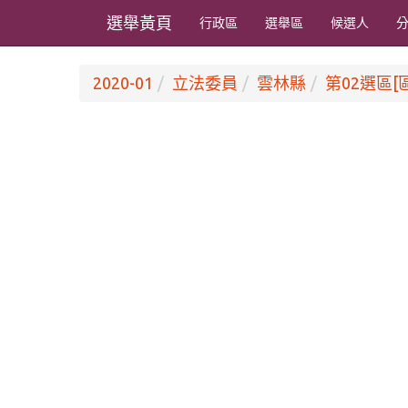
選舉黃頁
行政區
選舉區
候選人
2020-01
立法委員
雲林縣
第02選區[