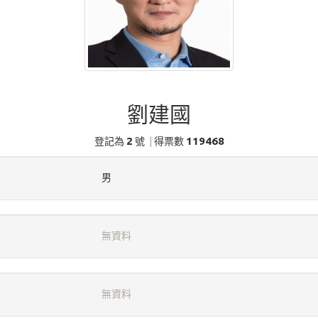
劉建國
2
119468
登記為
號
|
得票數
男
無資料
無資料