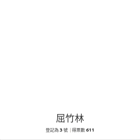
屈竹林
3
611
登記為
號
|
得票數