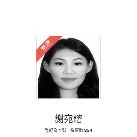
當選
謝宛諮
1
854
登記為
號
|
得票數