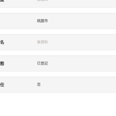
桃園市
名
無資料
態
已登記
任
否