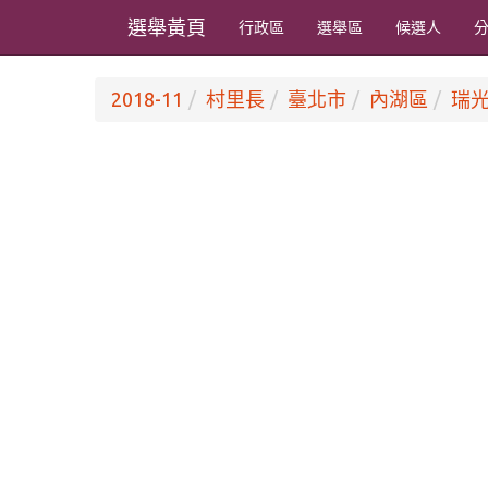
選舉黃頁
行政區
選舉區
候選人
2018-11
村里長
臺北市
內湖區
瑞