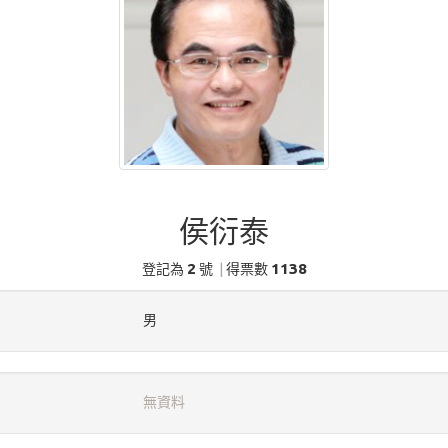
侯衍泰
2
1138
登記為
號
|
得票數
男
無資料