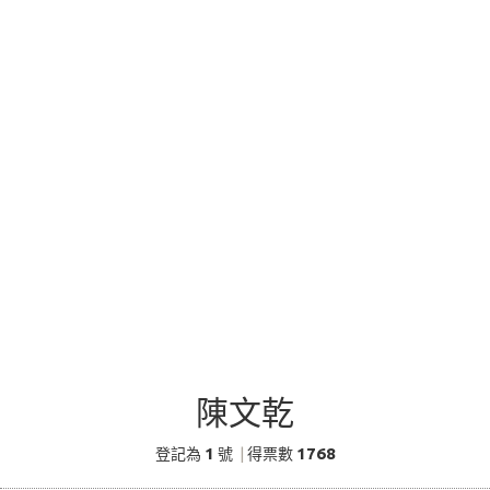
陳文乾
1
1768
登記為
號
|
得票數