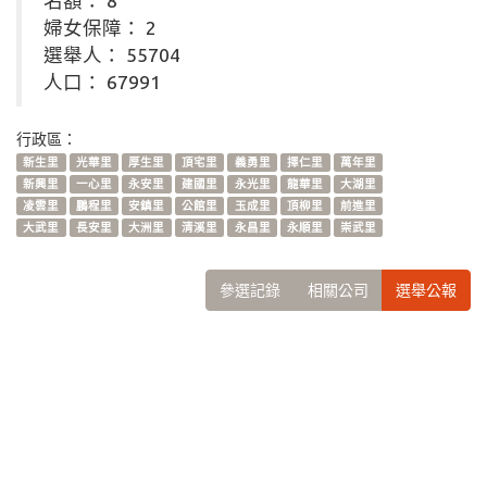
名額： 8
婦女保障： 2
選舉人： 55704
人口： 67991
行政區：
新生里
光華里
厚生里
頂宅里
義勇里
擇仁里
萬年里
新興里
一心里
永安里
建國里
永光里
龍華里
大湖里
凌雲里
鵬程里
安鎮里
公館里
玉成里
頂柳里
前進里
大武里
長安里
大洲里
清溪里
永昌里
永順里
崇武里
參選記錄
相關公司
選舉公報