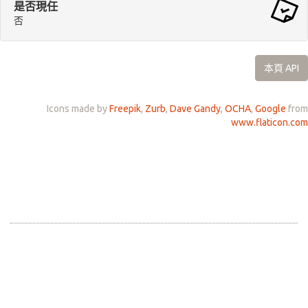
是否現任
否
本頁 API
Icons made by
Freepik
,
Zurb
,
Dave Gandy
,
OCHA
,
Google
from
www.flaticon.com