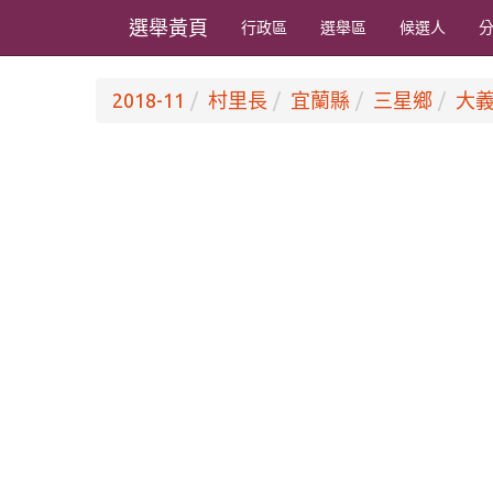
選舉黃頁
行政區
選舉區
候選人
2018-11
村里長
宜蘭縣
三星鄉
大