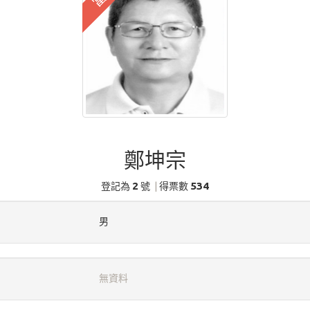
鄭坤宗
2
534
登記為
號
|
得票數
男
無資料