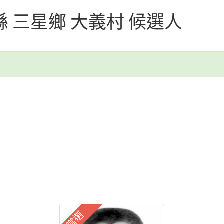
蘭縣 三星鄉 大義村 候選人
當選