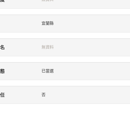
宜蘭縣
名
無資料
態
已當選
任
否