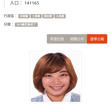
人口： 141165
行政區：
虎尾鎮
土庫鎮
褒忠鄉
元長鄉
分類：
2018歐巴桑來了
參選記錄
相關公司
選舉公報