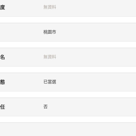
度
無資料
桃園市
名
無資料
態
已當選
任
否