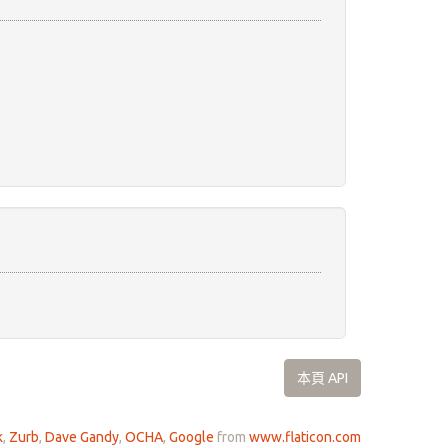
本頁 API
k
,
Zurb
,
Dave Gandy
,
OCHA
,
Google
from
www.flaticon.com