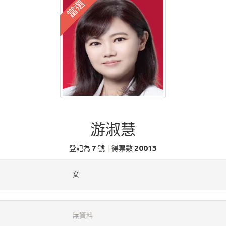
當選
游淑慧
7
20013
登記為
號
|
得票數
女
無資料