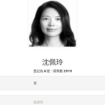
沈佩玲
6
2919
登記為
號
|
得票數
女
無資料