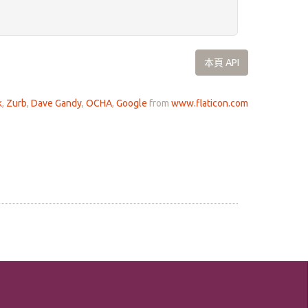
本頁 API
k
,
Zurb
,
Dave Gandy
,
OCHA
,
Google
from
www.flaticon.com