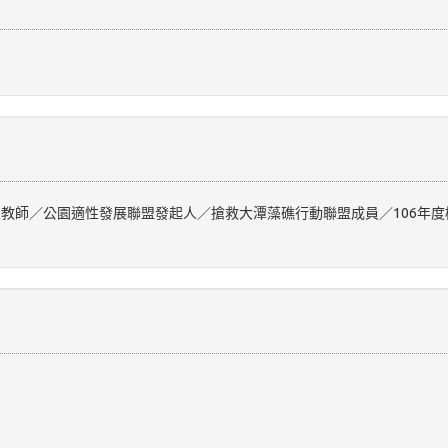
教師／公園適性發展聯盟發起人／搶救大潭藻礁行動聯盟成員／106年