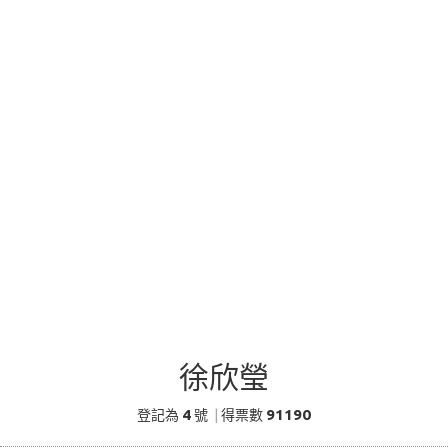
徐欣瑩
4
91190
登記為
號
|
得票數