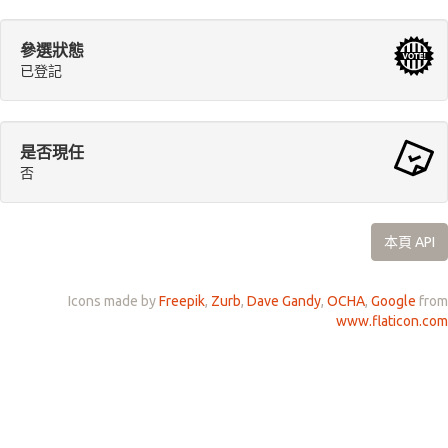
參選狀態
已登記
是否現任
否
本頁 API
Icons made by
Freepik
,
Zurb
,
Dave Gandy
,
OCHA
,
Google
from
www.flaticon.com