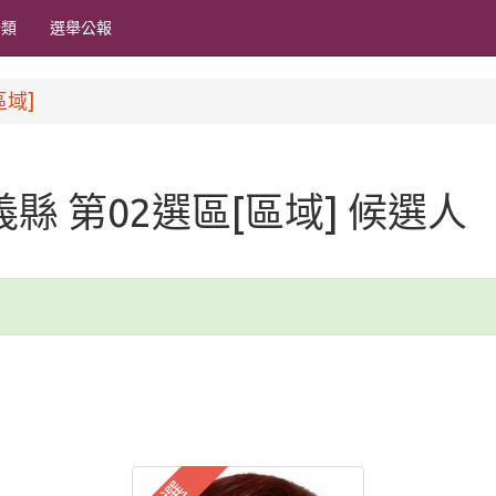
分類
選舉公報
區域]
嘉義縣 第02選區[區域] 候選人