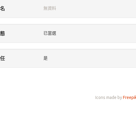
名
無資料
態
已當選
任
是
Icons made by
Freepi