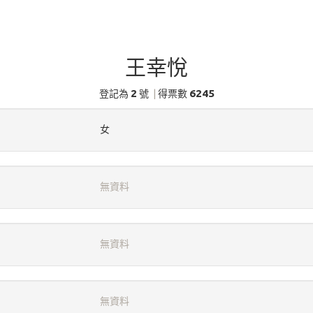
王幸悅
2
6245
登記為
號
|
得票數
女
無資料
無資料
無資料