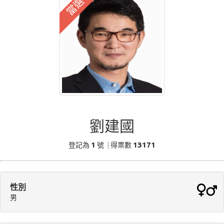
當選
劉建國
1
13171
登記為
號
|
得票數
性別
男