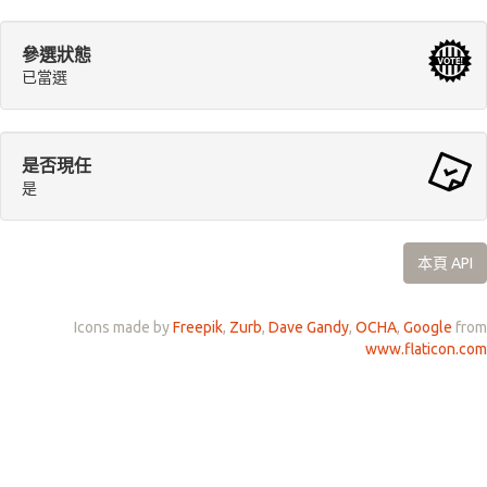
參選狀態
已當選
是否現任
是
本頁 API
Icons made by
Freepik
,
Zurb
,
Dave Gandy
,
OCHA
,
Google
from
www.flaticon.com