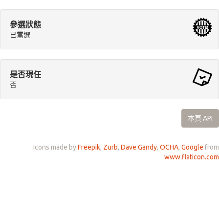
參選狀態
已當選
是否現任
否
本頁 API
Icons made by
Freepik
,
Zurb
,
Dave Gandy
,
OCHA
,
Google
from
www.flaticon.com