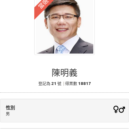
當選
陳明義
21
18817
登記為
號
|
得票數
性別
男