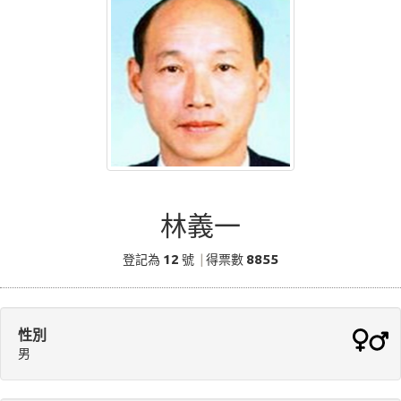
林義一
12
8855
登記為
號
|
得票數
性別
男