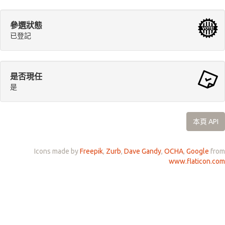
參選狀態
已登記
是否現任
是
本頁 API
Icons made by
Freepik
,
Zurb
,
Dave Gandy
,
OCHA
,
Google
from
www.flaticon.com