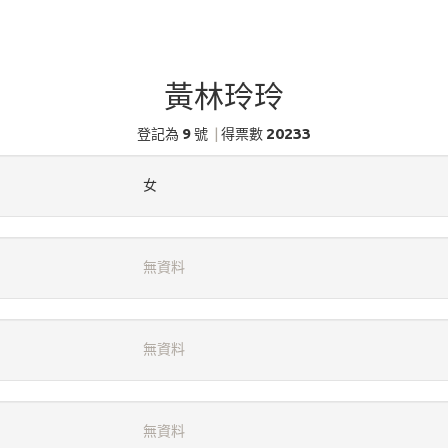
黃林玲玲
9
20233
登記為
號
|
得票數
女
無資料
無資料
無資料