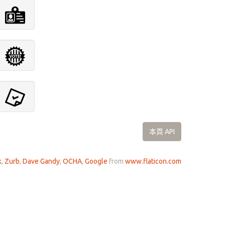
本頁 API
k
,
Zurb
,
Dave Gandy
,
OCHA
,
Google
from
www.flaticon.com