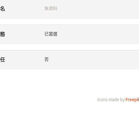
名
無資料
態
已當選
任
否
Icons made by
Freepi