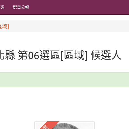
分類
選舉公報
區域]
臺北縣 第06選區[區域] 候選人