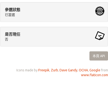
參選狀態
已當選
是否現任
否
本頁 API
Icons made by
Freepik
,
Zurb
,
Dave Gandy
,
OCHA
,
Google
from
www.flaticon.com