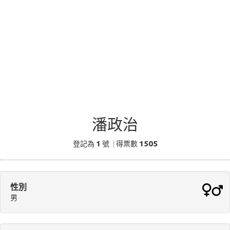
潘政治
1
1505
登記為
號
|
得票數
性別
男